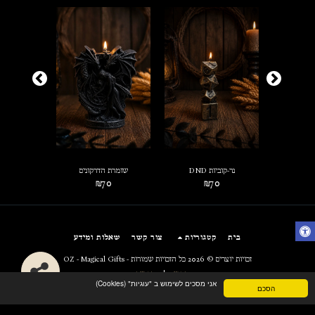
מלכותי
נר-קוביות DND
שומרת הדרקונים
נחש קוב
0
₪
70
₪
70
בית
קטגוריות
צור קשר
שאלות ומידע
זכויות יוצרים © 2026 כל הזכויות שמורות -
OZ - Magical Gifts
תקנון
|
פרטיות
אני מסכים לשימוש ב "עוגיות" (Cookies)
הסכם