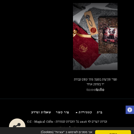
ספרי סקיצות בסגנון גותי קסום עבודת
יד בעותק אחד
₪
200
₪
180
בית
קטגוריות
צור קשר
שאלות ומידע
זכויות יוצרים © 2026 כל הזכויות שמורות -
OZ - Magical Gifts
תקנון
|
פרטיות
אני מסכים לשימוש ב "עוגיות" (Cookies)
הסכם